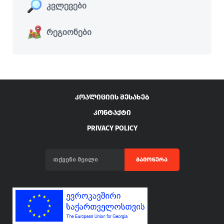
კვლევები
რეგიონები
ᲙᲝᲐᲚᲘᲪᲘᲘᲡ ᲨᲔᲡᲐᲮᲔᲑ
ᲙᲝᲜᲢᲐᲥᲢᲘ
PRIVACY POLICY
ᲒᲐᲛᲝᲬᲔᲠᲐ