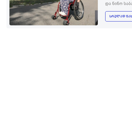
და ნინო სა
ᲡᲠᲣᲚᲐᲓ ᲜᲐᲮ