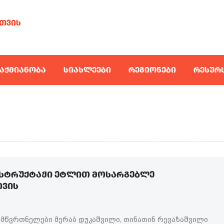
ᲗᲕᲘᲡ
ᲐᲥᲛᲘᲐᲜᲝᲑᲐ
ᲡᲘᲐᲮᲚᲔᲔᲑᲘ
ᲠᲔᲒᲘᲝᲜᲔᲑᲘ
ᲠᲔᲡᲣᲠ
ᲜᲡᲢᲠᲣᲥᲢᲐᲟᲘ ᲔᲢᲚᲘᲗ ᲛᲝᲡᲐᲠᲒᲔᲑᲚᲔ
ᲗᲕᲘᲡ
მწვრთნელები მერაბ დუკაშვილი, თინათინ რევაზაშვილი