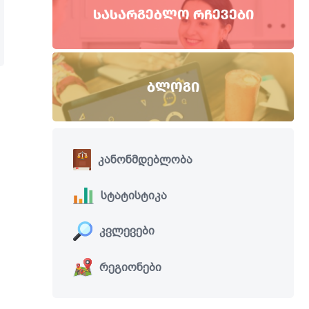
ᲡᲐᲡᲐᲠᲒᲔᲑᲚᲝ ᲠᲩᲔᲕᲔᲑᲘ
ᲑᲚᲝᲒᲘ
კანონმდებლობა
სტატისტიკა
კვლევები
რეგიონები