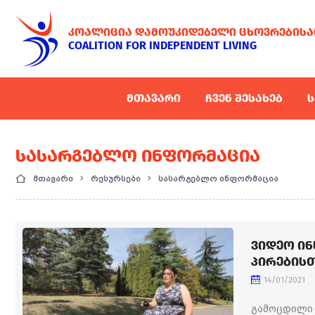
ᲙᲝᲐᲚᲘᲪᲘᲐ ᲓᲐᲛᲝᲣᲙᲘᲓᲔᲑᲔᲚᲘ ᲪᲮᲝᲕᲠᲔᲑᲘᲡᲐ
COALITION FOR INDEPENDENT LIVING
ᲛᲗᲐᲕᲐᲠᲘ
ᲩᲕᲔᲜ ᲨᲔᲡᲐᲮᲔᲑ
Ს
ᲡᲐᲡᲐᲠᲒᲔᲑᲚᲝ ᲘᲜᲤᲝᲠᲛᲐᲪᲘᲐ
მთავარი
რესურსები
სასარგებლო ინფორმაცია
ᲕᲘᲓᲔᲝ Ი
ᲞᲘᲠᲔᲑᲘᲡ
14/01/2021
გამოცდილი 