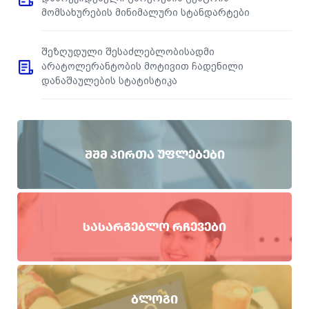
მომსახურების მინიმალური სტანდარტები
შეზღუდული შესაძლებლობისადმი
არატოლერანტობის მოტივით ჩადენილი
დანაშაულების სტატისტიკა
ᲨᲨᲛ ᲞᲘᲠᲗᲐ ᲣᲤᲚᲔᲑᲔᲑᲘ
ᲡᲐᲡᲐᲠᲒᲔᲑᲚᲝ ᲠᲩᲔᲕᲔᲑᲘ
ᲑᲚᲝᲒᲘ