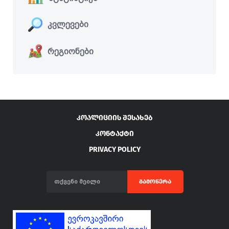
კვლევები
რეგიონები
ᲙᲝᲐᲚᲘᲪᲘᲘᲡ ᲨᲔᲡᲐᲮᲔᲑ
ᲙᲝᲜᲢᲐᲥᲢᲘ
PRIVACY POLICY
ᲒᲐᲛᲝᲬᲔᲠᲐ