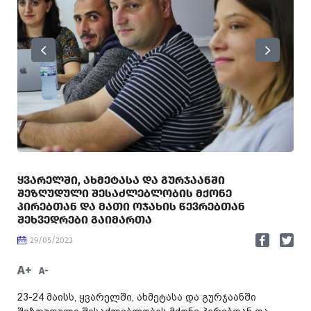
ᲧᲕᲐᲠᲔᲚᲨᲘ, ᲐᲮᲛᲔᲢᲐᲡᲐ ᲓᲐ ᲒᲣᲠᲯᲐᲐᲜᲨᲘ
ᲨᲔᲖᲦᲣᲓᲣᲚᲘ ᲨᲔᲡᲐᲫᲚᲔᲑᲚᲝᲑᲘᲡ ᲛᲥᲝᲜᲔ
ᲞᲘᲠᲔᲑᲗᲐᲜ ᲓᲐ ᲛᲐᲗᲘ ᲝᲯᲐᲮᲘᲡ ᲬᲔᲕᲠᲔᲑᲗᲐᲜ
ᲨᲔᲮᲕᲔᲓᲠᲔᲑᲘ ᲒᲐᲘᲛᲐᲠᲗᲐ
29/05/2023
A+
A-
23-24 მაისს, ყვარელში, ახმეტასა და გურჯაანში