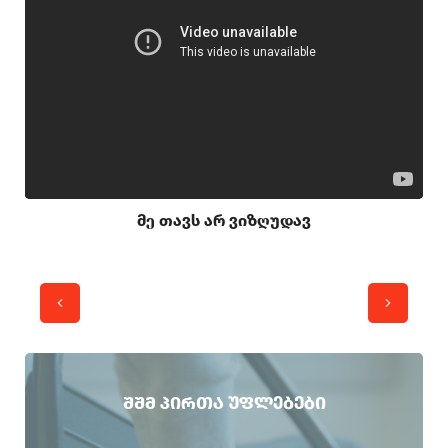
მე თავს არ ვიზღუდავ
ᲨᲨᲛ ᲞᲘᲠᲗᲐ ᲣᲤᲚᲔᲑᲔᲑᲘ