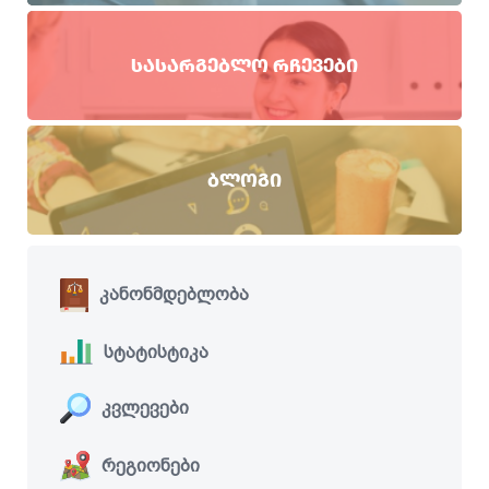
ᲡᲐᲡᲐᲠᲒᲔᲑᲚᲝ ᲠᲩᲔᲕᲔᲑᲘ
ᲑᲚᲝᲒᲘ
კანონმდებლობა
სტატისტიკა
კვლევები
რეგიონები