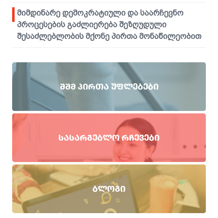
მიმდინარე დემოკრატიული და საარჩევნო
პროცესების გაძლიერება შეზღუდული
შესაძლებლობის მქონე პირთა მონაწილეობით
ᲨᲨᲛ ᲞᲘᲠᲗᲐ ᲣᲤᲚᲔᲑᲔᲑᲘ
ᲡᲐᲡᲐᲠᲒᲔᲑᲚᲝ ᲠᲩᲔᲕᲔᲑᲘ
ᲑᲚᲝᲒᲘ