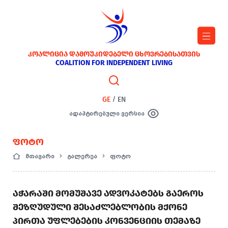
ᲙᲝᲐᲚᲘᲪᲘᲐ ᲓᲐᲛᲝᲣᲙᲘᲓᲔᲑᲔᲚᲘ ᲪᲮᲝᲕᲠᲔᲑᲘᲡᲐᲗᲕᲘᲡ
COALITION FOR INDEPENDENT LIVING
GE
/
EN
ადაპტირებული ვერსია
ᲤᲝᲢᲝ
მთავარი
გალერეა
ფოტო
ᲐᲭᲐᲠᲐᲨᲘ ᲛᲝᲛᲣᲨᲐᲕᲔ ᲐᲓᲕᲝᲙᲐᲢᲔᲑᲡ ᲒᲐᲔᲠᲝᲡ
ᲨᲔᲖᲦᲣᲓᲣᲚᲘ ᲨᲔᲡᲐᲫᲚᲔᲑᲚᲝᲑᲘᲡ ᲛᲥᲝᲜᲔ
ᲞᲘᲠᲗᲐ ᲣᲤᲚᲔᲑᲔᲑᲘᲡ ᲙᲝᲜᲕᲔᲜᲪᲘᲘᲡ ᲗᲔᲛᲐᲖᲔ