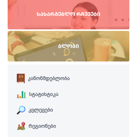
ᲡᲐᲡᲐᲠᲒᲔᲑᲚᲝ ᲠᲩᲔᲕᲔᲑᲘ
ᲑᲚᲝᲒᲘ
კანონმდებლობა
სტატისტიკა
კვლევები
რეგიონები