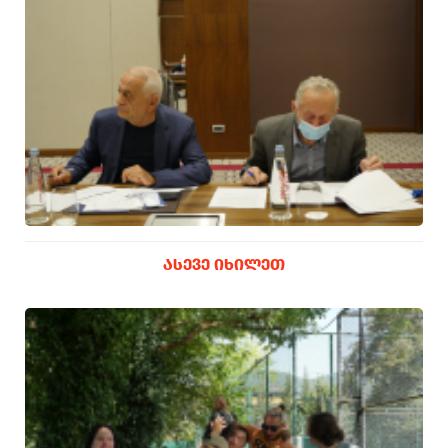
ᲐᲡᲔᲕᲔ ᲘᲮᲘᲚᲔᲗ