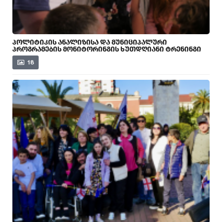
ᲞᲝᲚᲘᲢᲘᲙᲘᲡ ᲐᲜᲐᲚᲘᲖᲘᲡᲐ ᲓᲐ ᲛᲣᲜᲘᲪᲘᲞᲐᲚᲣᲠᲘ
ᲞᲠᲝᲒᲠᲐᲛᲔᲑᲘᲡ ᲛᲝᲜᲘᲢᲝᲠᲘᲜᲒᲘᲡ ᲮᲣᲗᲓᲦᲘᲐᲜᲘ ᲢᲠᲔᲜᲘᲜᲒᲘ
18