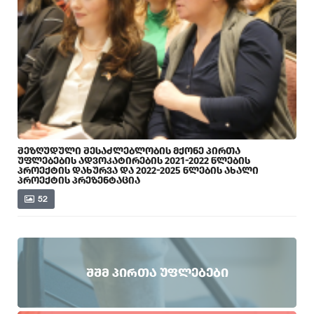
ᲨᲔᲖᲦᲣᲓᲣᲚᲘ ᲨᲔᲡᲐᲫᲚᲔᲑᲚᲝᲑᲘᲡ ᲛᲥᲝᲜᲔ ᲞᲘᲠᲗᲐ
ᲣᲤᲚᲔᲑᲔᲑᲘᲡ ᲐᲓᲕᲝᲙᲐᲢᲘᲠᲔᲑᲘᲡ 2021-2022 ᲬᲚᲔᲑᲘᲡ
ᲞᲠᲝᲔᲥᲢᲘᲡ ᲓᲐᲮᲣᲠᲕᲐ ᲓᲐ 2022-2025 ᲬᲚᲔᲑᲘᲡ ᲐᲮᲐᲚᲘ
ᲞᲠᲝᲔᲥᲢᲘᲡ ᲞᲠᲔᲖᲔᲜᲢᲐᲪᲘᲐ
52
ᲨᲨᲛ ᲞᲘᲠᲗᲐ ᲣᲤᲚᲔᲑᲔᲑᲘ