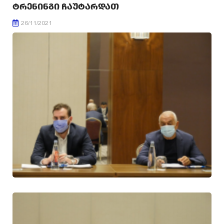
ᲢᲠᲔᲜᲘᲜᲒᲘ ᲩᲐᲣᲢᲐᲠᲓᲐᲗ
26/11/2021