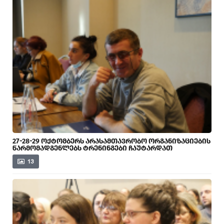
27-28-29 ᲝᲥᲢᲝᲛᲑᲔᲠᲡ ᲐᲠᲐᲡᲐᲛᲗᲐᲕᲠᲝᲑᲝ ᲝᲠᲒᲐᲜᲘᲖᲐᲪᲘᲔᲑᲘᲡ
ᲬᲐᲠᲛᲝᲛᲐᲓᲒᲔᲜᲚᲔᲑᲡ ᲢᲠᲔᲜᲘᲜᲒᲔᲑᲘ ᲩᲐᲣᲢᲐᲠᲓᲐᲗ
13