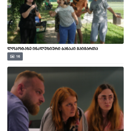
ᲚᲝᲞᲝᲢᲐᲖᲔ ᲘᲜᲙᲚᲣᲖᲘᲣᲠᲘ ᲑᲐᲜᲐᲙᲘ ᲒᲐᲘᲛᲐᲠᲗᲐ
16