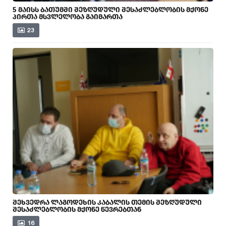
5 ᲛᲐᲘᲡᲡ ᲑᲐᲗᲣᲛᲨᲘ ᲨᲔᲖᲦᲣᲓᲣᲚᲘ ᲨᲔᲡᲐᲫᲚᲔᲑᲚᲝᲑᲘᲡ ᲛᲥᲝᲜᲔ
ᲞᲘᲠᲗᲐ ᲛᲡᲕᲚᲔᲚᲝᲑᲐ ᲒᲐᲘᲛᲐᲠᲗᲐ
23
ᲨᲔᲮᲕᲔᲓᲠᲐ ᲚᲐᲒᲝᲓᲔᲮᲘᲡ ᲙᲐᲑᲐᲚᲘᲡ ᲗᲔᲛᲘᲡ ᲨᲔᲖᲦᲣᲓᲣᲚᲘ
ᲨᲔᲡᲐᲫᲚᲔᲑᲚᲝᲑᲘᲡ ᲛᲥᲝᲜᲔ ᲬᲔᲕᲠᲔᲑᲗᲐᲜ
16