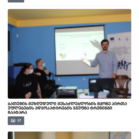
ᲑᲐᲗᲣᲛᲘᲡ ᲨᲔᲖᲦᲣᲓᲣᲚᲘ ᲨᲔᲡᲐᲫᲚᲔᲑᲚᲝᲑᲘᲡ ᲛᲥᲝᲜᲔ ᲞᲘᲠᲗᲐ
ᲣᲤᲚᲔᲑᲔᲑᲘᲡ ᲐᲓᲕᲝᲙᲐᲢᲘᲠᲔᲑᲘᲡ ᲯᲒᲣᲤᲛᲐ ᲢᲠᲔᲜᲘᲜᲒᲘ
ᲩᲐᲐᲢᲐᲠᲐ
17