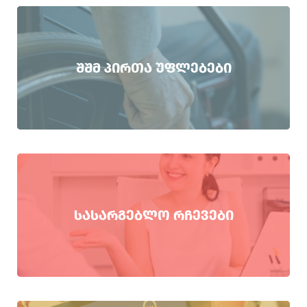
ᲨᲨᲛ ᲞᲘᲠᲗᲐ ᲣᲤᲚᲔᲑᲔᲑᲘ
ᲡᲐᲡᲐᲠᲒᲔᲑᲚᲝ ᲠᲩᲔᲕᲔᲑᲘ