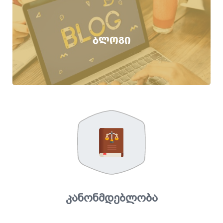
ᲑᲚᲝᲒᲘ
კანონმდებლობა