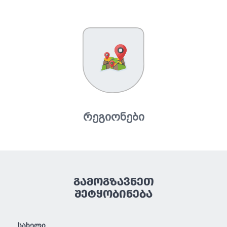
რეგიონები
ᲒᲐᲛᲝᲒᲖᲐᲕᲜᲔᲗ
ᲨᲔᲢᲧᲝᲑᲘᲜᲔᲑᲐ
სახელი