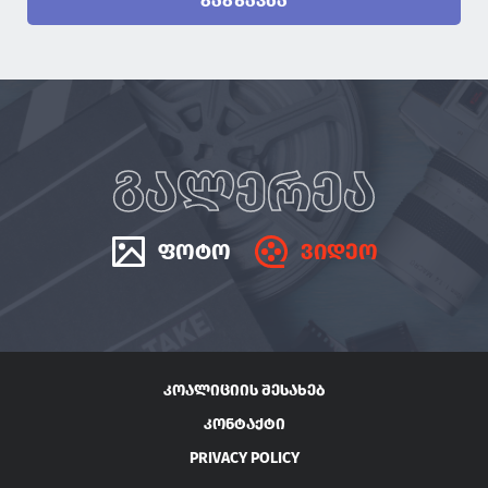
ᲒᲐᲒᲖᲐᲕᲜᲐ
ᲒᲐᲚᲔᲠᲔᲐ
ᲤᲝᲢᲝ
ᲕᲘᲓᲔᲝ
ᲙᲝᲐᲚᲘᲪᲘᲘᲡ ᲨᲔᲡᲐᲮᲔᲑ
ᲙᲝᲜᲢᲐᲥᲢᲘ
PRIVACY POLICY