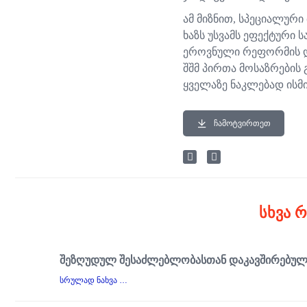
ამ მიზნით, სპეციალური
ხაზს უსვამს ეფექტური 
ეროვნული რეფორმის და
შშმ პირთა მოსაზრების
ყველაზე ნაკლებად ისმი
ᲩᲐᲛᲝᲢᲕᲘᲠᲗᲔᲗ
ᲡᲮᲕᲐ 
ᲨᲔᲖᲦᲣᲓᲣᲚ ᲨᲔᲡᲐᲫᲚᲔᲑᲚᲝᲑᲐᲡᲗᲐᲜ ᲓᲐᲙᲐᲕᲨᲘᲠᲔᲑᲣᲚᲘ
სრულად ნახვა …