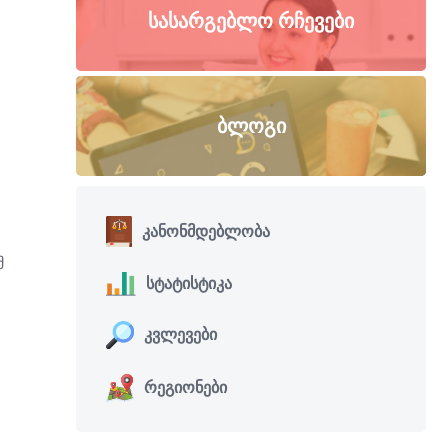
ᲡᲐᲡᲐᲠᲒᲔᲑᲚᲝ ᲠᲩᲔᲕᲔᲑᲘ
ᲑᲚᲝᲒᲘ
კანონმდებლობა
მ
სტატისტიკა
კვლევები
რეგიონები