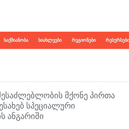
ᲡᲐᲥᲛᲘᲐᲜᲝᲑᲐ
ᲡᲘᲐᲮᲚᲔᲔᲑᲘ
ᲠᲔᲒᲘᲝᲜᲔᲑᲘ
ᲠᲔᲡᲣᲠᲡᲔᲑ
ᲨᲔᲡᲐᲫᲚᲔᲑᲚᲝᲑᲘᲡ ᲛᲥᲝᲜᲔ ᲞᲘᲠᲗᲐ
ᲔᲡᲐᲮᲔᲑ ᲡᲞᲔᲪᲘᲐᲚᲣᲠᲘ
Ს ᲐᲜᲒᲐᲠᲘᲨᲘ