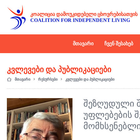
ᲙᲝᲐᲚᲘᲪᲘᲐ ᲓᲐᲛᲝᲣᲙᲘᲓᲔᲑᲔᲚᲘ ᲪᲮᲝᲕᲠᲔᲑᲘᲡᲐᲗᲕᲘᲡ
COALITION FOR INDEPENDENT LIVING
ᲛᲗᲐᲕᲐᲠᲘ
ᲩᲕᲔᲜ ᲨᲔᲡᲐᲮᲔᲑ
ᲙᲕᲚᲔᲕᲔᲑᲘ ᲓᲐ ᲞᲣᲑᲚᲘᲙᲐᲪᲘᲔᲑᲘ
მთავარი
რესურსები
კვლევები და პუბლიკაციები
ᲨᲔᲖᲦᲣᲓᲣᲚᲘ 
ᲣᲤᲚᲔᲑᲔᲑᲘᲡ Შ
ᲛᲝᲛᲮᲡᲔᲜᲔᲑᲚᲘ