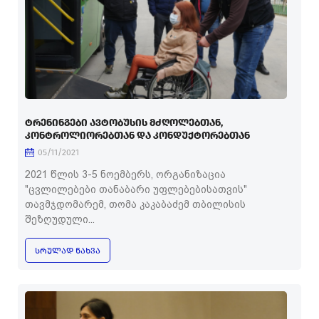
ᲢᲠᲔᲜᲘᲜᲒᲔᲑᲘ ᲐᲕᲢᲝᲑᲣᲡᲘᲡ ᲛᲫᲦᲝᲚᲔᲑᲗᲐᲜ,
ᲙᲝᲜᲢᲠᲝᲚᲘᲝᲠᲔᲑᲗᲐᲜ ᲓᲐ ᲙᲝᲜᲓᲣᲥᲢᲝᲠᲔᲑᲗᲐᲜ
05/11/2021
2021 წლის 3-5 ნოემბერს, ორგანიზაცია
"ცვლილებები თანაბარი უფლებებისათვის"
თავმჯდომარემ, თომა კაკაბაძემ თბილისის
შეზღუდული...
ᲡᲠᲣᲚᲐᲓ ᲜᲐᲮᲕᲐ