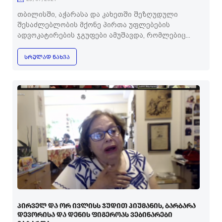
თბილისში, აჭარასა და კახეთში შეზღუდული
შესაძლებლობის მქონე პირთა უფლებების
ადვოკატირების ჯგუფები ამუშავდა, რომლებიც...
ᲡᲠᲣᲚᲐᲓ ᲜᲐᲮᲕᲐ
ᲞᲘᲠᲕᲔᲚ ᲓᲐ ᲝᲠ ᲘᲕᲚᲘᲡᲡ ᲯᲣᲓᲘᲗ ᲰᲘᲣᲛᲐᲜᲘᲡ, ᲑᲐᲠᲑᲐᲠᲐ
ᲓᲔᲕᲝᲠᲘᲡᲐ ᲓᲐ ᲓᲔᲜᲘᲡ ᲤᲘᲒᲔᲠᲝᲐᲡ ᲕᲔᲑᲘᲜᲐᲠᲔᲑᲘ