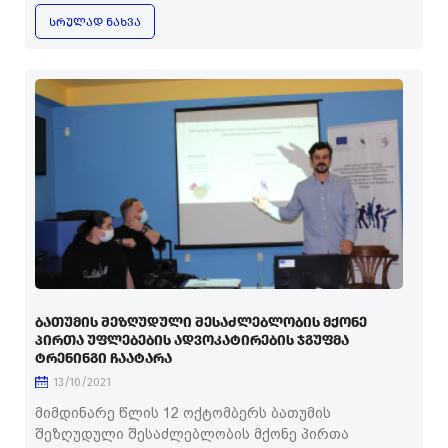
ᲡᲠᲣᲚᲐᲓ ᲜᲐᲮᲕᲐ
ᲑᲐᲗᲣᲛᲘᲡ ᲨᲔᲖᲦᲣᲓᲣᲚᲘ ᲨᲔᲡᲐᲫᲚᲔᲑᲚᲝᲑᲘᲡ ᲛᲥᲝᲜᲔ
ᲞᲘᲠᲗᲐ ᲣᲤᲚᲔᲑᲔᲑᲘᲡ ᲐᲓᲕᲝᲙᲐᲢᲘᲠᲔᲑᲘᲡ ᲯᲒᲣᲤᲛᲐ
ᲢᲠᲔᲜᲘᲜᲒᲘ ᲩᲐᲐᲢᲐᲠᲐ
13/10/2021
მიმდინარე წლის 12 ოქტომბერს ბათუმის
შეზღუდული შესაძლებლობის მქონე პირთა