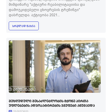
მიმდინარე "აქტიური რეაბილიტაციისა და
დამოუკიდებელი ცხოვრების ტრენინგი"
დასრულდა. აქტივობა 2021...
ᲡᲠᲣᲚᲐᲓ ᲜᲐᲮᲕᲐ
ᲨᲔᲖᲦᲣᲓᲣᲚᲘ ᲨᲔᲡᲐᲫᲚᲔᲑᲚᲝᲑᲘᲡ ᲛᲥᲝᲜᲔ ᲞᲘᲠᲗᲐ
ᲣᲤᲚᲔᲑᲔᲑᲘᲡ ᲐᲓᲕᲝᲙᲐᲢᲘᲠᲔᲑᲘᲡ ᲯᲒᲣᲤᲔᲑᲘ ᲐᲛᲣᲨᲐᲕᲓᲐ
23/07/2021