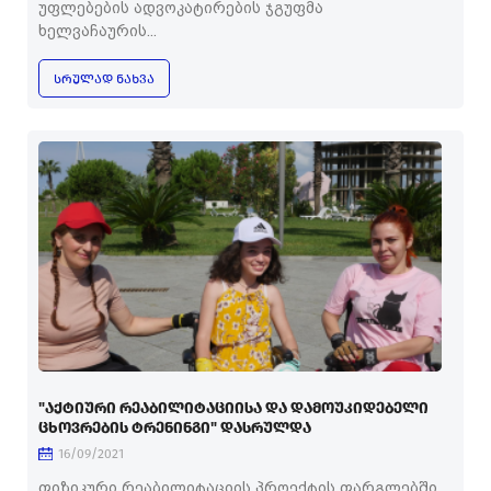
უფლებების ადვოკატირების ჯგუფმა
ხელვაჩაურის...
ᲡᲠᲣᲚᲐᲓ ᲜᲐᲮᲕᲐ
"ᲐᲥᲢᲘᲣᲠᲘ ᲠᲔᲐᲑᲘᲚᲘᲢᲐᲪᲘᲘᲡᲐ ᲓᲐ ᲓᲐᲛᲝᲣᲙᲘᲓᲔᲑᲔᲚᲘ
ᲪᲮᲝᲕᲠᲔᲑᲘᲡ ᲢᲠᲔᲜᲘᲜᲒᲘ" ᲓᲐᲡᲠᲣᲚᲓᲐ
16/09/2021
ფიზიკური რეაბილიტაციის პროექტის ფარგლებში