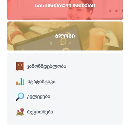
ᲡᲐᲡᲐᲠᲒᲔᲑᲚᲝ ᲠᲩᲔᲕᲔᲑᲘ
ᲑᲚᲝᲒᲘ
კანონმდებლობა
სტატისტიკა
კვლევები
რეგიონები