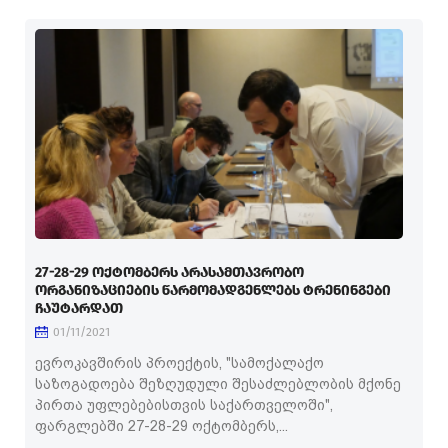
27-28-29 ᲝᲥᲢᲝᲛᲑᲔᲠᲡ ᲐᲠᲐᲡᲐᲛᲗᲐᲕᲠᲝᲑᲝ
ᲝᲠᲒᲐᲜᲘᲖᲐᲪᲘᲔᲑᲘᲡ ᲬᲐᲠᲛᲝᲛᲐᲓᲒᲔᲜᲚᲔᲑᲡ ᲢᲠᲔᲜᲘᲜᲒᲔᲑᲘ
ᲩᲐᲣᲢᲐᲠᲓᲐᲗ
01/11/2021
ევროკავშირის პროექტის, "სამოქალაქო
საზოგადოება შეზღუდული შესაძლებლობის მქონე
პირთა უფლებებისთვის საქართველოში",
ფარგლებში 27-28-29 ოქტომბერს,...