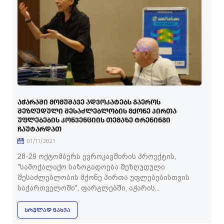
ᲐᲭᲐᲠᲐᲨᲘ ᲛᲝᲛᲣᲨᲐᲕᲔ ᲐᲓᲕᲝᲙᲐᲢᲔᲑᲡ ᲒᲐᲔᲠᲝᲡ
ᲨᲔᲖᲦᲣᲓᲣᲚᲘ ᲨᲔᲡᲐᲫᲚᲔᲑᲚᲝᲑᲘᲡ ᲛᲥᲝᲜᲔ ᲞᲘᲠᲗᲐ
ᲣᲤᲚᲔᲑᲔᲑᲘᲡ ᲙᲝᲜᲕᲔᲜᲪᲘᲘᲡ ᲗᲔᲛᲐᲖᲔ ᲢᲠᲔᲜᲘᲜᲒᲘ
ᲩᲐᲣᲢᲐᲠᲓᲐᲗ
01/11/2021
28-29 ოქტომბერს ევროკავშირის პროექტის,
"სამოქალაქო საზოგადოება შეზღუდული
შესაძლებლობის მქონე პირთა უფლებებისთვის
საქართველოში", ფარგლებში, აჭარის...
ᲡᲠᲣᲚᲐᲓ ᲜᲐᲮᲕᲐ